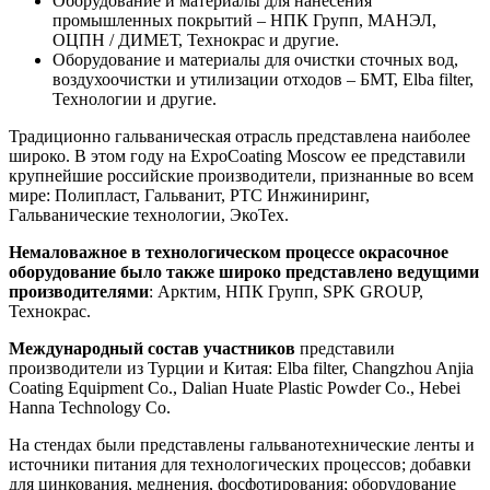
Оборудование и материалы для нанесения
промышленных покрытий – НПК Групп, МАНЭЛ,
ОЦПН / ДИМЕТ, Технокрас и другие.
Оборудование и материалы для очистки сточных вод,
воздухоочистки и утилизации отходов – БМТ, Elba filter,
Технологии и другие.
Традиционно гальваническая отрасль представлена наиболее
широко. В этом году на ExpoCoating Moscow ее представили
крупнейшие российские производители, признанные во всем
мире: Полипласт, Гальванит, РТС Инжиниринг,
Гальванические технологии, ЭкоТех.
Немаловажное в технологическом процессе окрасочное
оборудование было также широко представлено ведущими
производителями
: Арктим, НПК Групп, SPK GROUP,
Технокрас.
Международный состав участников
представили
производители из Турции и Китая: Elba filter, Changzhou Anjia
Coating Equipment Co., Dalian Huate Plastic Powder Co., Hebei
Hanna Technology Co.
На стендах были представлены гальванотехнические ленты и
источники питания для технологических процессов; добавки
для цинкования, меднения, фосфотирования; оборудование