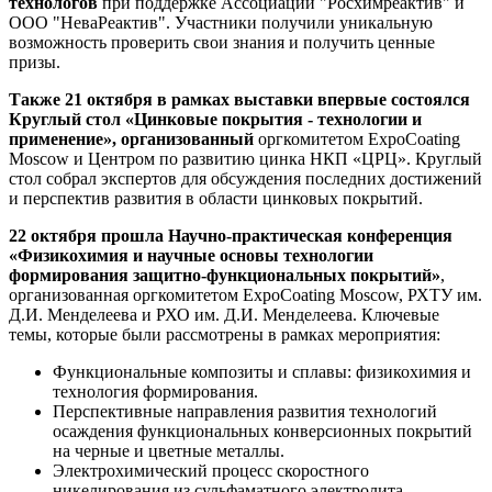
технологов
при поддержке Ассоциации "Росхимреактив" и
ООО "НеваРеактив". Участники получили уникальную
возможность проверить свои знания и получить ценные
призы.
Также 21 октября в рамках выставки впервые состоялся
Круглый стол «Цинковые покрытия - технологии и
применение», организованный
оргкомитетом ExpoCoating
Moscow и Центром по развитию цинка НКП «ЦРЦ». Круглый
стол собрал экспертов для обсуждения последних достижений
и перспектив развития в области цинковых покрытий.
22 октября прошла Научно-практическая конференция
«Физикохимия и научные основы технологии
формирования защитно-функциональных покрытий»
,
организованная оргкомитетом ExpoCoating Moscow, РХТУ им.
Д.И. Менделеева и РХО им. Д.И. Менделеева. Ключевые
темы, которые были рассмотрены в рамках мероприятия:
Функциональные композиты и сплавы: физикохимия и
технология формирования.
Перспективные направления развития технологий
осаждения функциональных конверсионных покрытий
на черные и цветные металлы.
Электрохимический процесс скоростного
никелирования из сульфаматного электролита.