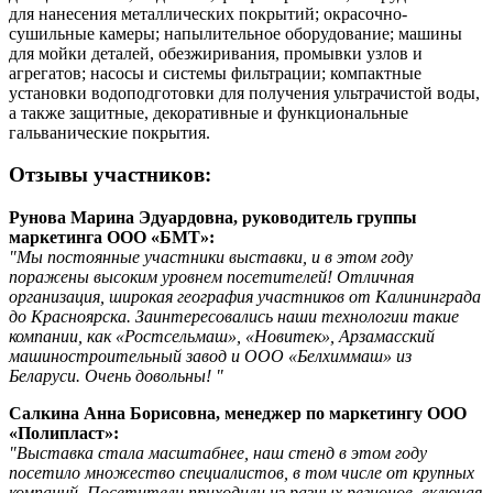
для нанесения металлических покрытий; окрасочно-
сушильные камеры; напылительное оборудование; машины
для мойки деталей, обезжиривания, промывки узлов и
агрегатов; насосы и системы фильтрации; компактные
установки водоподготовки для получения ультрачистой воды,
а также защитные, декоративные и функциональные
гальванические покрытия.
Отзывы участников:
Рунова Марина Эдуардовна, руководитель группы
маркетинга ООО «БМТ»:
"Мы постоянные участники выставки, и в этом году
поражены высоким уровнем посетителей! Отличная
организация, широкая география участников от Калининграда
до Красноярска. Заинтересовались наши технологии такие
компании, как «Ростсельмаш», «Новитек», Арзамасский
машиностроительный завод и ООО «Белхиммаш» из
Беларуси. Очень довольны! "
Салкина Анна Борисовна, менеджер по маркетингу ООО
«Полипласт»:
"Выставка стала масштабнее, наш стенд в этом году
посетило множество специалистов, в том числе от крупных
компаний. Посетители приходили из разных регионов, включая