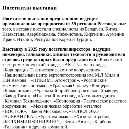
Посетители выставки
Посетители выставки представляли ведущие
промышленные предприятия из 59 регионов России
, кроме
того, выставку посетили специалисты из Беларуси, Китая,
Казахстана, Азербайджана, Узбекистана, Киргизии, Армении,
Ирана, Италии, Республики Кореи и Турции.
Выставку в 2025 году посетили директора, ведущие
инженеры, гальваники, химики-технологи и руководители
отделов, среди которых были представители
«Калужский
электромеханический завод», «АК «Туламашзавод»,
«Корпорация Тактическое ракетное вооружение»,
«Национальный центр вертолетостроения им. М.Л.Миля и
Н.И.Камова», «НИКИМТ-Атомстрой», «Российские
космические системы», «Уральская Сталь», «Концерн
«Калашников», «Уральский приборостроительный завод»,
«Завод Тагат», «Ижевский мотозавод «Аксион-холдинг»,
«Кемикал Технолоджис», «Корпорация «Тактическое ракетное
вооружение», «Механическая обработка металлов
«ВОСТОК», «Завод Москабель», «ТОПОЛ-ЭКО
ГАЛЬВАНИКА», «Уралтехномаш», «Химеталлтрейд»,
«БЕЛХИМИНЖИНИРИНГ», «Зенит-Авто», «Карбон»,
«Гальваник» и других компаний.