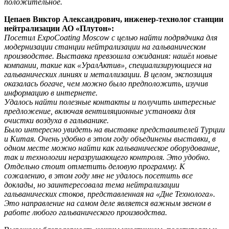
положительное.
Цепаев Виктор Александрович, инженер-технолог станции
нейтрализации АО «Плутон»:
Посетил ExpoCoating Moscow с целью найти подрядчика для
модернизации станции нейтрализации на гальваническом
производстве. Выставка превзошла ожидания: нашёл новые
компании, такие как «УралАктив», специализирующиеся на
гальванических линиях и металлизации. В целом, экспозиция
оказалась богаче, чем можно было предположить, изучив
информацию в интернете.
Удалось найти полезные контакты и получить интересные
предложение, включая вентиляционные установки для
очистки воздуха в гальванике.
Было интересно увидеть на выставке представителей Турции
и Китая. Очень удобно в этом году объединены выставки, в
одном месте можно найти как гальваническое оборудование,
так и технологии неразрушающего контроля. Это удобно.
Отдельно стоит отметить деловую программу. К
сожалению, в этом году мне не удалось посетить все
доклады, но заинтересовала тема нейтрализации
гальванических стоков, представленная на «Дне Технолога».
Это направление на самом деле является важным звеном в
работе любого гальванического производства.