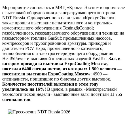
Мероприятие состоялось в МВЦ «Крокус Экспо» в одном зале
с выставкой оборудования для неразрушающего контроля
NDT Russia. Одновременно в павильоне «Крокус Экспо»
также прошли выставки: испытательного и контрольно-
измерительного оборудования Testing&Control;
газобаллонного, газозаправочного оборудования и техники на
газомоторном топливе GasSuf; промышленных насосов,
компрессоров и трубопроводной арматуры, приводов и
двигателей PCV Expo; промышленного котельного,
теплообменного и электрогенерирующего оборудования
Heat&Power и выставкой крепежных изделий FastTec.
Зал, в
котором проходила выставка ExpoCoating Moscow,
посетили 6400 специалистов, из которых: 1 500 человек —
посетители выставки ExpoCoating Moscow
; 4900 —
специалисты, пришедшие по билетам других выставок.
Количество посетителей выставки в этом году
увеличилось на 16%!
В целом, в рамках «Межотраслевой
технологической недели» выставочные залы посетили
11 755
специалистов
.