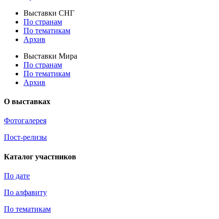
Выставки СНГ
По странам
По тематикам
Архив
Выставки Мира
По странам
По тематикам
Архив
О выставках
Фотогалерея
Пост-релизы
Каталог участников
По дате
По алфавиту
По тематикам