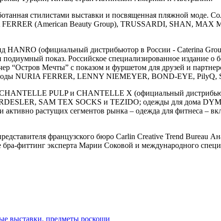
аботанная стилистами выставки и посвященная пляжной моде. С
IA FERRER (American Beauty Group), TRUSSARDI, SHAN, MA
д HANRO (официальный дистрибьютор в России - Caterina Group
 и подиумный показ. Российское специализированное издание 
чер “Остров Мечты” с показом и фуршетом для друзей и партнер
жной моды NURIA FERRER, LENNY NIEMEYER, BOND-EYE, PilyQ
, CHANTELLE PULP и CHANTELLE X (официальный дистрибьюто
RDESLER, SAM TEX SOCKS и TEZIDO; одежды для дома DYMA
 активно растущих сегментов рынка – одежда для фитнеса –
едставителя французского бюро Carlin Creative Trend Bureau Ан
же бра-фиттинг эксперта Марии Соковой и международного специ
ые выставки, предметы роскоши