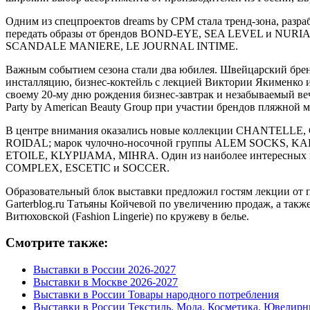
Одним из спецпроектов dreams by CPM стала тренд-зона, разр
передать образы от брендов BOND-EYE, SEA LEVEL и NUR
SCANDALE MANIERE, LE JOURNAL INTIME.
Важным событием сезона стали два юбилея. Швейцарский брен
инсталляцию, бизнес-коктейль с лекцией Виктории Якименко
своему 20-му дню рождения бизнес-завтрак и незабываемый ве
Party by American Beauty Group при участии брендов пля
В центре внимания оказались новые коллекции CHANTELLE
ROIDAL; марок чулочно-носочной группы ALEM SOCKS, KA
ETOILE, KLYPIJAMA, MIHRA. Один из наиболее интересных и
COMPLEX, ESCETIC и SOCCER.
Образовательный блок выставки предложил гостям лекции от пр
Garterblog.ru Татьяны Койчевой по увеличению продаж, а так
Витюховской (Fashion Lingerie) по кружеву в белье.
Смотрите также:
Выставки в России 2026-2027
Выставки в Москве 2026-2027
Выставки в России Товары народного потребления
Выставки в России Текстиль. Мода. Косметика. Ювелирн