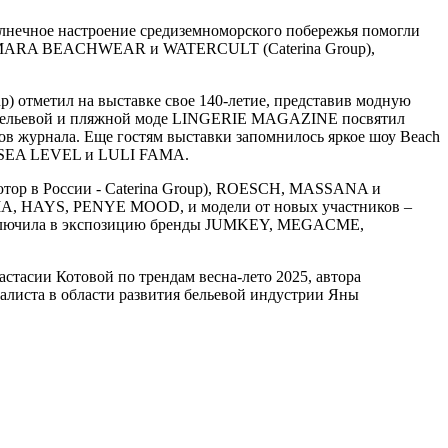
олнечное настроение средиземноморского побережья помогли
X MARA BEACHWEAR и WATERCULT (Caterina Group),
) отметил на выставке свое 140-летие, представив модную
о бельевой и пляжной моде LINGERIE MAGAZINE посвятил
ов журнала. Еще гостям выставки запомнилось яркое шоу Beach
, SEA LEVEL и LULI FAMA.
р в России - Caterina Group), ROESCH, MASSANA и
, HAYS, PENYE MOOD, и модели от новых участников –
 включила в экспозицию бренды JUMKEY, MEGACME,
астасии Котовой по трендам весна-лето 2025, автора
алиста в области развития бельевой индустрии Яны