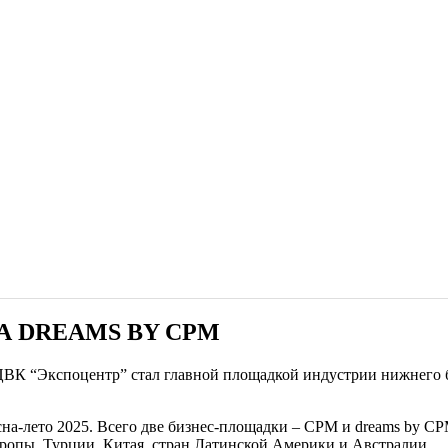
 DREAMS BY CPM
ЦВК “Экспоцентр” стал главной площадкой индустрии нижнего бе
есна-лето 2025. Всего две бизнес-площадки – CPM и dreams by C
ропы, Турции, Китая, стран Латинской Америки и Австралии.