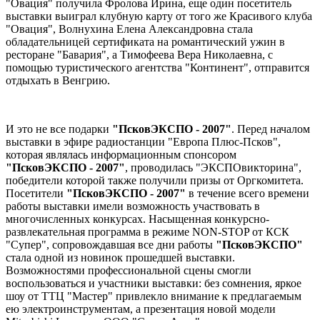
"Овация" получила Фролова Ирина, еще один посетитель
выставки выиграл клубную карту от того же Красивого клуба
"Овация", Волнухина Елена Александровна стала
обладательницей сертификата на романтический ужин в
ресторане "Бавария", а Тимофеева Вера Николаевна, с
помощью туристического агентства "Континент", отправится
отдыхать в Венгрию.
И это не все подарки
"ПсковЭКСПО - 2007"
. Перед началом
выставки в эфире радиостанции "Европа Плюс-Псков",
которая являлась информационным спонсором
"ПсковЭКСПО - 2007"
, проводилась "ЭКСПОвикторина",
победители которой также получили призы от Оргкомитета.
Посетители
"ПсковЭКСПО - 2007"
в течение всего времени
работы выставки имели возможность участвовать в
многочисленных конкурсах. Насыщенная конкурсно-
развлекательная программа в режиме NON-STOP от КСК
"Супер", сопровождавшая все дни работы
"ПсковЭКСПО"
стала одной из новинок прошедшей выставки.
Возможностями профессиональной сцены смогли
воспользоваться и участники выставки: без сомнения, яркое
шоу от ТТЦ "Мастер" привлекло внимание к предлагаемым
ею электроинструментам, а презентация новой модели