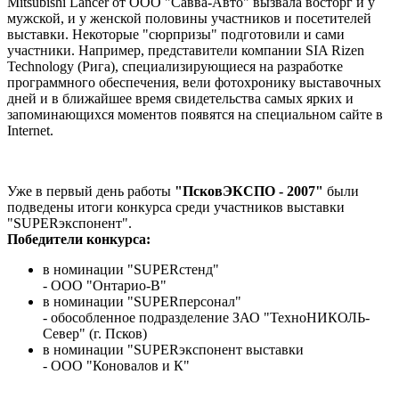
Mitsubishi Lancer от ООО "Савва-Авто" вызвала восторг и у
мужской, и у женской половины участников и посетителей
выставки. Некоторые "сюрпризы" подготовили и сами
участники. Например, представители компании SIA Rizen
Technology (Рига), специализирующиеся на разработке
программного обеспечения, вели фотохронику выставочных
дней и в ближайшее время свидетельства самых ярких и
запоминающихся моментов появятся на специальном сайте в
Internet.
Уже в первый день работы
"ПсковЭКСПО - 2007"
были
подведены итоги конкурса среди участников выставки
"SUPERэкспонент".
Победители конкурса:
в номинации "SUPERстенд"
- ООО "Онтарио-В"
в номинации "SUPERперсонал"
- обособленное подразделение ЗАО "ТехноНИКОЛЬ-
Север" (г. Псков)
в номинации "SUPERэкспонент выставки
- ООО "Коновалов и К"