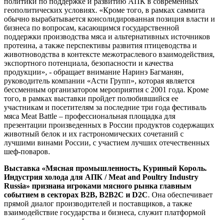
политики по поддержке и развитию АПК в современных
геополитических условиях. «Кроме того, в рамках саммита
обычно вырабатывается консолидированная позиция власти и
бизнеса по вопросам, касающимся государственной
поддержки производства мяса и альтернативных источников
протеина, а также перспективы развития птицеводства и
животноводства в контексте межотраслевого взаимодействия,
экспортного потенциала, безопасности и качества
продукции», - обращает внимание Наринэ Багманян,
руководитель компании «Асти Групп», которая является
бессменным организатором мероприятия с 2001 года. Кроме
того, в рамках выставки пройдет полюбившийся ее
участникам и посетителям за последние три года фестиваль
мяса Meat Battle – профессиональная площадка для
презентации произведенных в России продуктов содержащих
животный белок и их гастрономических сочетаний с
лучшими винами России, с участием лучших отечественных
шеф-поваров.
Выставка «Мясная промышленность, Куриный Король.
Индустрия холода для АПК / Meat and Poultry Industry
Russia» признана игроками мясного рынка главным
событием в секторах B2B, B2B2C и D2C
. Она обеспечивает
прямой диалог производителей и поставщиков, а также
взаимодействие государства и бизнеса, служит платформой