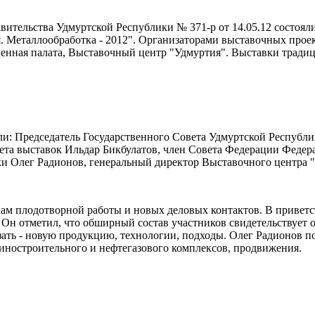
авительства Удмуртской Республики № 371-р от 14.05.12 состоя
 Металлообработка - 2012". Организаторами выставочных прое
енная палата, Выставочный центр "Удмуртия". Выставки трад
и: Председатель Государственного Совета Удмуртской Республи
тета выставок Ильдар Бикбулатов, член Совета Федерации Феде
и Олег Радионов, генеральный директор Выставочного центра 
ам плодотворной работы и новых деловых контактов. В привет
Он отметил, что обширный состав участников свидетельствует о 
зать - новую продукцию, технологии, подходы. Олег Радионов 
иностроительного и нефтегазового комплексов, продвижения.