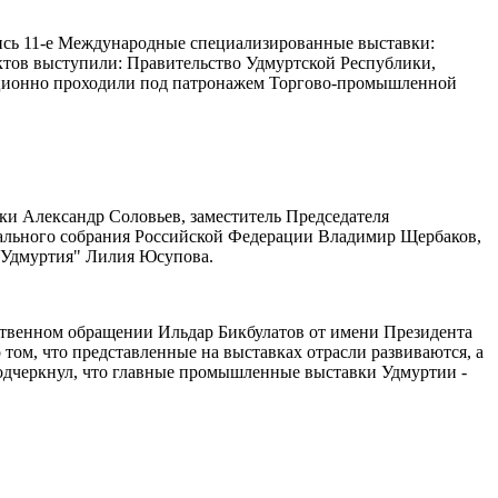
лись 11-е Международные специализированные выставки:
ктов выступили: Правительство Удмуртской Республики,
иционно проходили под патронажем Торгово-промышленной
ки Александр Соловьев, заместитель Председателя
рального собрания Российской Федерации Владимир Щербаков,
"Удмуртия" Лилия Юсупова.
ственном обращении Ильдар Бикбулатов от имени Президента
том, что представленные на выставках отрасли развиваются, а
подчеркнул, что главные промышленные выставки Удмуртии -