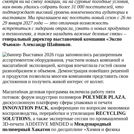
смотря ни на смену локации, ни на суровые погодные условия,
нам вновь удалось собрать более 31 000 посетителей, что
подтверждает высокий уровень вовлеченности аудитории к
выставкам. Мы приглашаем вас посетить новый сезон с 26 по
29 января 2027 года — это отличная возможность
встретиться с лидерами отрасли, узнать о новых продуктах
и технологиях, а также наладить важные деловые связи» –
генеральный директор выставочной компании «Экспо
Фьюжн» Александр Шайников
.
Выставки 2026 года запомнились расширенным
ассортиментом оборудования, участием новых компаний и
масштабной экспозицией, которая впечатлила гостей своим
разнообразием и объемом. Демонстрация новейших решений
и продуктов позволила многим компаниям представить свои
достижения и получить живой интерес от коллег.
Масштабная деловая программа включила работу пяти
потоков: форум индустрии полимеров
POLYMER PLAZA
,
дискуссионную платформу сферы упаковки и печати
INNOVATION PACK
, конференцию по вопросам экономики
воспроизводства, переработки и утилизации
RECYCLING
SOLUTIONS
, а также экспертные сессии по промышленной
3D-печати ADDITIVE MINDED и
Международный
полимерный Хакатон
по дисциплине «Химия и физика