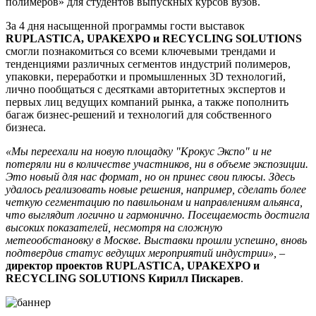
полимеров» для студентов выпускных курсов вузов.
За 4 дня насыщенной программы гости выставок
RUPLASTICA, UPAKEXPO и RECYCLING SOLUTIONS
смогли познакомиться со всеми ключевыми трендами и
тенденциями различных сегментов индустрий полимеров,
упаковки, переработки и промышленных 3D технологий,
лично пообщаться с десятками авторитетных экспертов и
первых лиц ведущих компаний рынка, а также пополнить
багаж бизнес-решений и технологий для собственного
бизнеса.
«Мы переехали на новую площадку "Крокус Экспо" и не
потеряли ни в количестве участников, ни в объеме экспозиции.
Это новый для нас формат, но он принес свои плюсы. Здесь
удалось реализовать новые решения, например, сделать более
четкую сегментацию по павильонам и направлениям альянса,
что выглядит логично и гармонично. Посещаемость достигла
высоких показателей, несмотря на сложную
метеообстановку в Москве. Выставки прошли успешно, вновь
подтвердив статус ведущих мероприятий индустрии», –
директор проектов RUPLASTICA, UPAKEXPO и
RECYCLING SOLUTIONS Кирилл Пискарев
.