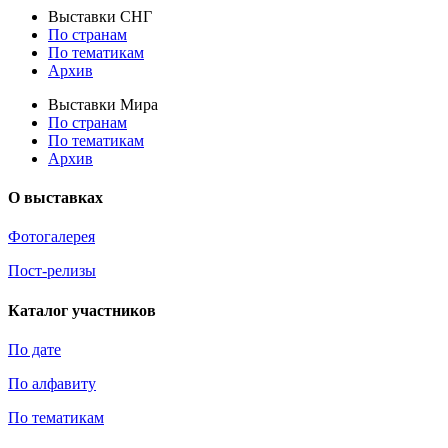
Выставки СНГ
По странам
По тематикам
Архив
Выставки Мира
По странам
По тематикам
Архив
О выставках
Фотогалерея
Пост-релизы
Каталог участников
По дате
По алфавиту
По тематикам