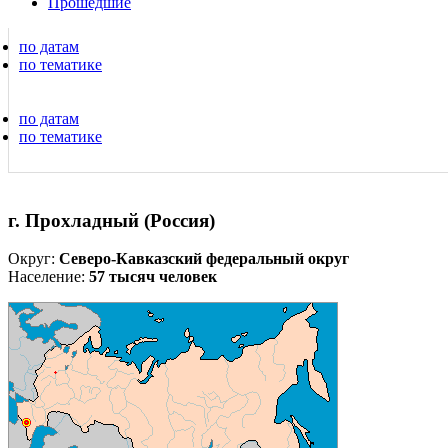
Прошедшие
по датам
по тематике
по датам
по тематике
г. Прохладный (Россия)
Округ:
Северо-Кавказский федеральный округ
Население:
57 тысяч человек