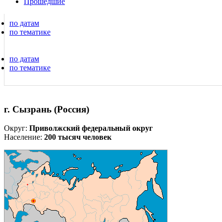
Прошедшие
по датам
по тематике
по датам
по тематике
г. Сызрань (Россия)
Округ:
Приволжский федеральный округ
Население:
200 тысяч человек