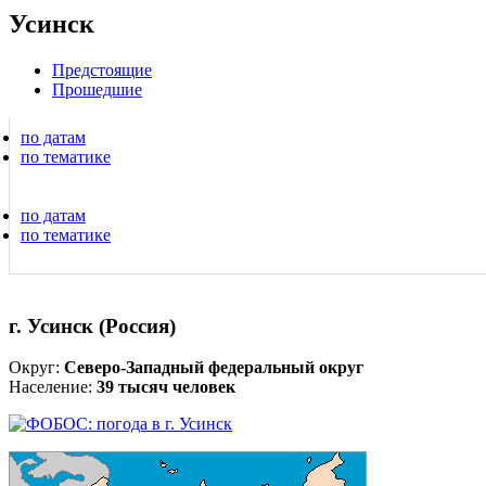
Усинск
Предстоящие
Прошедшие
по датам
по тематике
по датам
по тематике
г. Усинск (Россия)
Округ:
Северо-Западный федеральный округ
Население:
39 тысяч человек