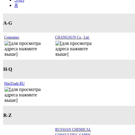
Я
A-G
Centramec
CHANGSUN Co., Ltd.
H-Q
HimTrade.RU
R-Z
RUSSIAN CHEMICAL