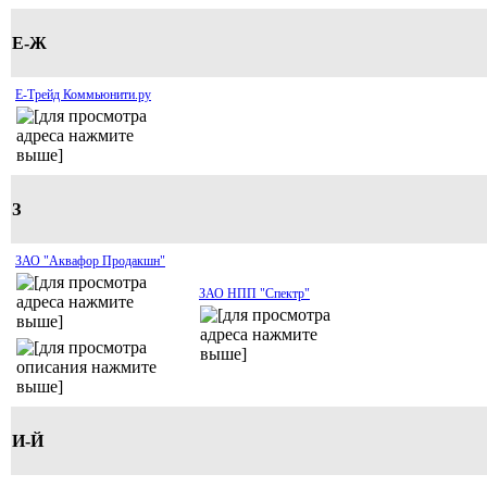
Е-Ж
Е-Трейд Коммьюнити.ру
З
ЗАО "Аквафор Продакшн"
ЗАО НПП "Спектр"
И-Й