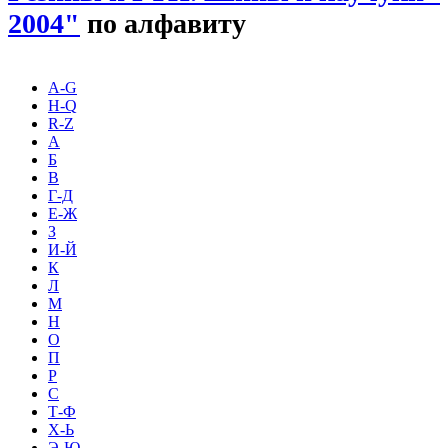
2004"
по алфавиту
A-G
H-Q
R-Z
А
Б
В
Г-Д
Е-Ж
З
И-Й
К
Л
М
Н
О
П
Р
С
Т-Ф
Х-Ь
Э-Ю