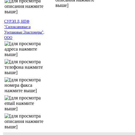
СУРЭЛ Л, НПФ
"Силоксановые и
Уретановые Эластомеры",
ООО