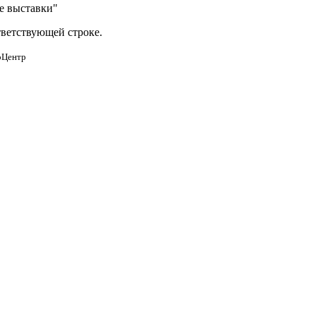
е выставки"
тветствующей строке.
оЦентр