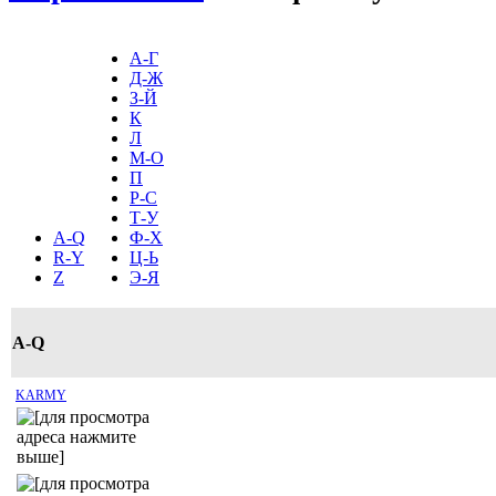
А-Г
Д-Ж
З-Й
К
Л
М-О
П
Р-С
Т-У
A-Q
Ф-Х
R-Y
Ц-Ь
Z
Э-Я
A-Q
KARMY