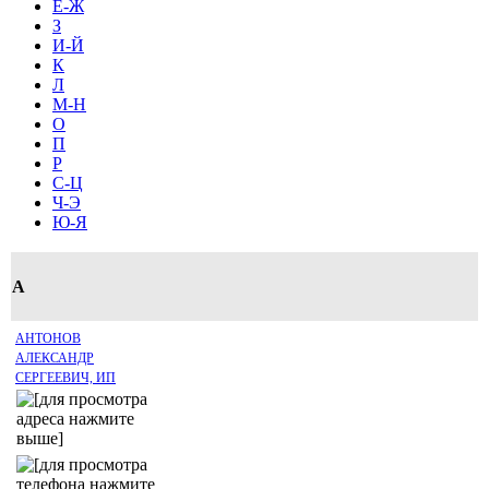
Е-Ж
З
И-Й
К
Л
М-Н
О
П
Р
С-Ц
Ч-Э
Ю-Я
А
АНТОНОВ
АЛЕКСАНДР
СЕРГЕЕВИЧ, ИП