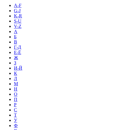
A-F
G-J
K-R
S-U
V-Z
А
Б
В
Г-Д
Е-Ё
Ж
З
И-Й
К
Л
М
Н
О
П
Р
С
Т
У
Ф