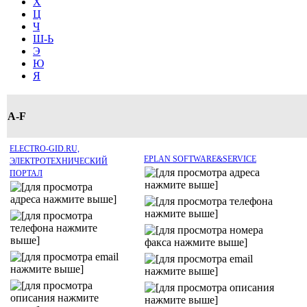
Х
Ц
Ч
Ш-Ь
Э
Ю
Я
A-F
ELECTRO-GID.RU,
EPLAN SOFTWARE&SERVICE
ЭЛЕКТРОТЕХНИЧЕСКИЙ
ПОРТАЛ