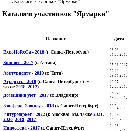
Каталоги участников "Ярмарки"
Каталоги участников "Ярмарки"
Название
Дата
28.03
ExpoHoReCa - 2018
(г. Санкт-Петербург)
31.03.2018
01.06
Summer - 2017
(г. Астана)
05.06.2017
06.11
Абитуриенту - 2019
(г. Чита)
09.11.2018
Агрорусь - 2019
(г. Санкт-Петербург)
(см.
10.07
также
2018
,
2017
)
12.07.2019
15.02
Домашний уют - 2017
(г. Владимир)
18.02.2017
07.04
Зоосфера+Зоошоу - 2018
(г. Санкт-Петербург)
08.04.2018
Интурмаркет - 2022
(г. Москва)
(см. также
2021
,
12.03
2020
,
2018
,
2017
)
14.03.2022
24.08
Иппосфера - 2017
(г. Санкт-Петербург)
27.08.2017