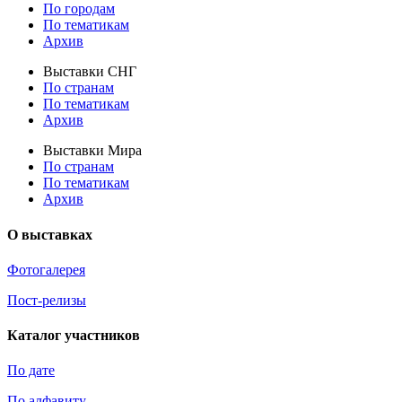
По городам
По тематикам
Архив
Выставки СНГ
По странам
По тематикам
Архив
Выставки Мира
По странам
По тематикам
Архив
О выставках
Фотогалерея
Пост-релизы
Каталог участников
По дате
По алфавиту