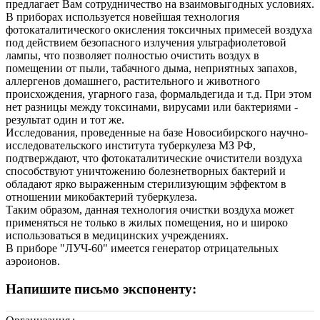
предлагает Вам сотрудничество на взаимовыгодных условиях.
В приборах используется новейшая технология
фотокаталитического окисления токсичных примесей воздуха
под действием безопасного излучения ультрафиолетовой
лампы, что позволяет полностью очистить воздух в
помещении от пыли, табачного дыма, неприятных запахов,
аллергенов домашнего, растительного и животного
происхождения, угарного газа, формальдегида и т.д. При этом
нет разницы между токсинами, вирусами или бактериями -
результат один и тот же.
Исследования, проведенные на базе Новосибирского научно-
исследовательского института туберкулеза МЗ РФ,
подтверждают, что фотокаталитические очистители воздуха
способствуют уничтожению болезнетворных бактерий и
обладают ярко выраженным стерилизующим эффектом в
отношении микобактерий туберкулеза.
Таким образом, данная технология очистки воздуха может
применяться не только в жилых помещения, но и широко
использоваться в медицинских учреждениях.
В приборе "ЛУЧ-60" имеется генератор отрицательных
аэроионов.
Напишите письмо экспоненту: