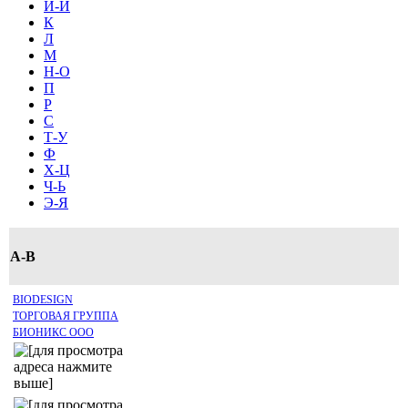
И-Й
К
Л
М
Н-О
П
Р
С
Т-У
Ф
Х-Ц
Ч-Ь
Э-Я
A-B
BIODESIGN
ТОРГОВАЯ ГРУППА
БИОНИКС ООО