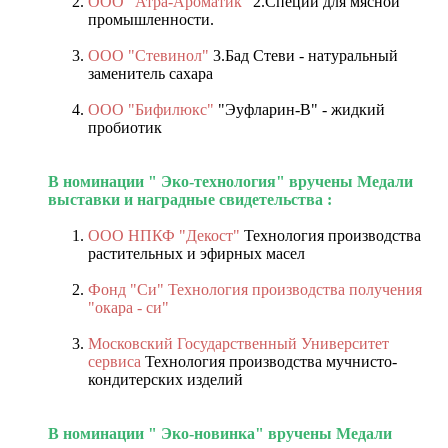
ООО "Атра-Ароматик"
2.Специи для мясной
промышленности.
ООО "Стевинол"
3.Бад Стеви - натуральный
заменитель сахара
ООО "Бифилюкс"
"Эуфларин-В" - жидкий
пробиотик
В номинации " Эко-технология" вручены Медали
выставки и наградные свидетельства :
ООО НПКФ "Декост"
Технология производства
растительных и эфирных масел
Фонд "Си" Технология производства получения
"окара - си"
Московский Государственный Университет
сервиса
Технология производства мучнисто-
кондитерских изделий
В номинации " Эко-новинка" вручены Медали