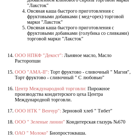
"Лаксток"
Овсяная каша быстрого приготовления с
фруктовыми добавками ( мед+орех) торговой
марки "Лаксток"
Овсяная каша быстрого приготовления с
фруктовыми добавками (голубика со сливками)
торговой марки "Лаксток"
ООО НПКФ "Декост":
Льняное масло, Масло
Расторопши
ООО "АМА-II":
Торт фруктово - сливочный " Магия",
Торт фруктово - сливочный " С любовью"
Центр Международной торговли:
Пирожное
производства кондитерского цеха Центра
Международной торговли.
ООО НТК " Венчур":
Зерновой хлеб " Тибет"
ООО " Зеленые линии"
Кондитерская глазурь №670
ОАО " Молоко"
Биопростокваша.