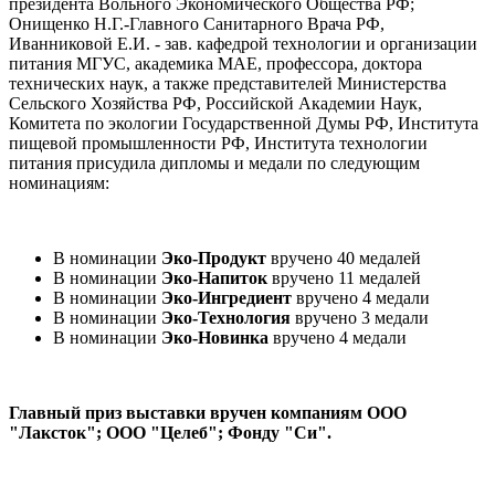
президента Вольного Экономического Общества РФ;
Онищенко Н.Г.-Главного Санитарного Врача РФ,
Иванниковой Е.И. - зав. кафедрой технологии и организации
питания МГУС, академика МАЕ, профессора, доктора
технических наук, а также представителей Министерства
Сельского Хозяйства РФ, Российской Академии Наук,
Комитета по экологии Государственной Думы РФ, Института
пищевой промышленности РФ, Института технологии
питания присудила дипломы и медали по следующим
номинациям:
В номинации
Эко-Продукт
вручено 40 медалей
В номинации
Эко-Напиток
вручено 11 медалей
В номинации
Эко-Ингредиент
вручено 4 медали
В номинации
Эко-Технология
вручено 3 медали
В номинации
Эко-Новинка
вручено 4 медали
Главный приз выставки вручен компаниям ООО
"Лаксток"; ООО "Целеб"; Фонду "Си".