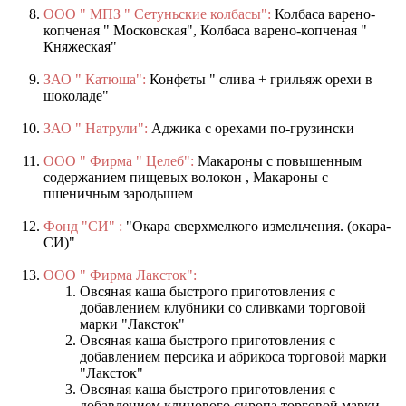
ООО " МПЗ " Сетуньские колбасы":
Колбаса варено-
копченая " Московская", Колбаса варено-копченая "
Княжеская"
ЗАО " Катюша":
Конфеты " слива + грильяж орехи в
шоколаде"
ЗАО " Натрули":
Аджика с орехами по-грузински
ООО " Фирма " Целеб":
Макароны с повышенным
содержанием пищевых волокон , Макароны с
пшеничным зародышем
Фонд "СИ" :
"Окара сверхмелкого измельчения. (окара-
СИ)"
ООО " Фирма Лаксток":
Овсяная каша быстрого приготовления с
добавлением клубники со сливками торговой
марки "Лаксток"
Овсяная каша быстрого приготовления с
добавлением персика и абрикоса торговой марки
"Лаксток"
Овсяная каша быстрого приготовления с
добавлением клинового сиропа торговой марки