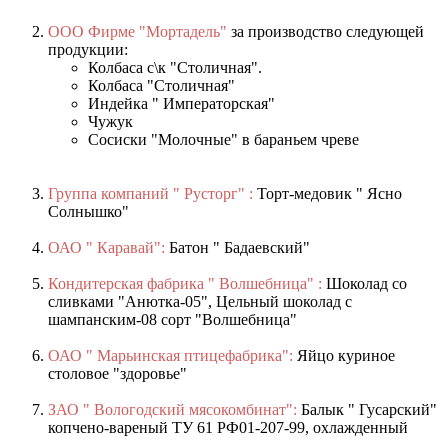
ООО Фирме "Мортадель"
за производство следующей
продукции:
Колбаса с\к "Столичная".
Колбаса "Столичная"
Индейка " Императорская"
Чужук
Сосиски "Молочные" в бараньем чреве
Группа компаний " Русторг" :
Торт-медовик " Ясно
Солнышко"
ОАО " Каравай":
Батон " Бадаевский"
Кондитерская фабрика " Волшебница" :
Шоколад со
сливками "Анютка-05", Цельный шоколад с
шампанским-08 сорт "Волшебница"
ОАО " Марьинская птицефабрика":
Яйцо куриное
столовое "здоровье"
ЗАО " Вологодский мясокомбинат":
Балык " Гусарский"
копчено-вареный ТУ 61 РФ01-207-99, охлажденный