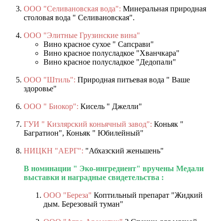
ООО "Селивановская вода":
Минеральная природная
столовая вода " Селивановская".
ООО "Элитные Грузинские вина"
Вино красное сухое " Сапсрави"
Вино красное полусладкое "Хванчкара"
Вино красное полусладкое "Дедопали"
ООО "Штиль":
Природная питьевая вода " Ваше
здоровье"
ООО " Биокор":
Кисель " Джелли"
ГУИ " Кизлярский коньячный завод":
Коньяк "
Багратион", Коньяк " Юбилейный"
НИЦКН "АЕРГ":
"Абхазский женьшень"
В номинации " Эко-ингредиент" вручены Медали
выставки и наградные свидетельства :
ООО "Береза"
Коптильный препарат "Жидкий
дым. Березовый туман"