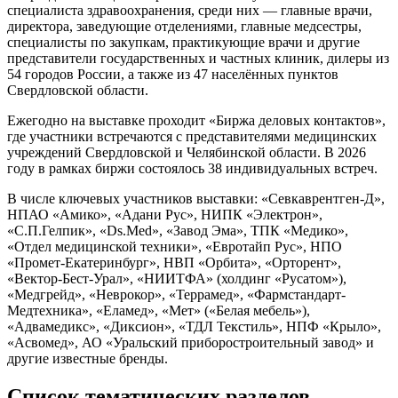
специалиста здравоохранения, среди них — главные врачи,
директора, заведующие отделениями, главные медсестры,
специалисты по закупкам, практикующие врачи и другие
представители государственных и частных клиник, дилеры из
54 городов России, а также из 47 населённых пунктов
Свердловской области.
Ежегодно на выставке проходит «Биржа деловых контактов»,
где участники встречаются с представителями медицинских
учреждений Свердловской и Челябинской области. В 2026
году в рамках биржи состоялось 38 индивидуальных встреч.
В числе ключевых участников выставки: «Севкаврентген-Д»,
НПАО «Амико», «Адани Рус», НИПК «Электрон»,
«С.П.Гелпик», «Ds.Med», «Завод Эма», ТПК «Медико»,
«Отдел медицинской техники», «Евротайп Рус», НПО
«Промет-Екатеринбург», НВП «Орбита», «Орторент»,
«Вектор-Бест-Урал», «НИИТФА» (холдинг «Русатом»),
«Медгрейд», «Неврокор», «Террамед», «Фармстандарт-
Медтехника», «Еламед», «Мет» («Белая мебель»),
«Адвамедикс», «Диксион», «ТДЛ Текстиль», НПФ «Крыло»,
«Асвомед», АО «Уральский приборостроительный завод» и
другие известные бренды.
Cписок тематических разделов