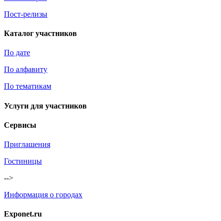
Пост-релизы
Каталог участников
По дате
По алфавиту
По тематикам
Услуги для участников
Сервисы
Приглашения
Гостиницы
-->
Информация о городах
Exponet.ru