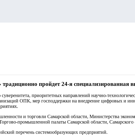
га» традиционно пройдет 24-я специализированна
о суверенитета, приоритетных направлений научно-технологиче
рганизаций ОПК, мер господдержки на внедрение цифровых и и
риятиях.
енности и торговли Самарской области, Министерства экономи
а Торгово-промышленной палаты Самарской области, Самарского
сийский перечень системообразующих предприятий.