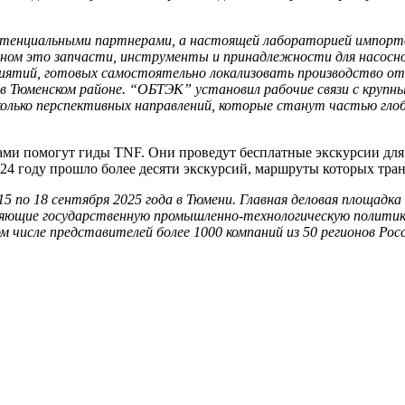
потенциальными партнерами, а настоящей лабораторией импорт
ном это запчасти, инструменты и принадлежности для насосног
иятий, готовых самостоятельно локализовать производство от
 в Тюменском районе. “ОБТЭК” установил рабочие связи с кру
сколько перспективных направлений, которые станут частью гл
тами помогут гиды TNF. Они проведут бесплатные экскурсии дл
2024 году прошло более десяти экскурсий, маршруты которых тр
по 18 сентября 2025 года в Тюмени. Главная деловая площадка
еляющие государственную промышленно-технологическую политик
 числе представителей более 1000 компаний из 50 регионов Росс