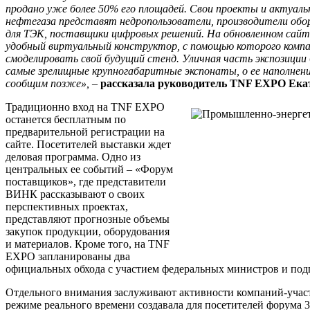
продано уже более 50% его площадей. Свои проекты и актуаль
нефтегаза представят недропользователи, производители обо
для ТЭК, поставщики цифровых решений. На обновленном сай
удобный виртуальный конструктор, с помощью которого комп
смоделировать свой будущий стенд. Уличная часть экспозиции
самые зрелищные крупногабаритные экспонаты, о ее наполнен
сообщим позже»,
–
рассказала руководитель TNF EXPO Ека
Традиционно вход на TNF EXPO
останется бесплатным по
предварительной регистрации на
сайте. Посетителей выставки ждет
деловая программа. Одно из
центральных ее событий – «Форум
поставщиков», где представители
ВИНК рассказывают о своих
перспективных проектах,
представляют прогнозные объемы
закупок продукции, оборудования
и материалов. Кроме того, на TNF
EXPO запланированы два
официальных обхода с участием федеральных министров и под
Отдельного внимания заслуживают активности компаний-участ
режиме реального времени создавала для посетителей форума 