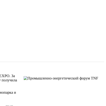
EXPO. За
у получила
хнопарка и