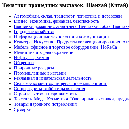
Тематики прошедших выставок. Шанхай (Китай)
Автомобили, склад, транспорт, логистика и перевозки
Бизнес, экономика, финансы, безопасность
Выставки домашних животных. Выставки собак. Выстав
Городское хозяйство
Информационные технологии и коммуникации
Культура. Искусство. Предметы коллекционирования. Ан
Мебель, офисное и торговое оборудование, HoReCa
Медицина и здравоохранение
Нефть, газ, химия
Общество
Природные ресурсы
Промышленные выставки
Рекламная и издательская деятельность
Сельское хозяйство, пищевая промышленность
Спорт, туризм, хобби и развлечения
Строительство и недвижимость
Текстиль. Мода. Косметика. Ювелирные выставки, пред
Товары народного потребления
Ярмарки