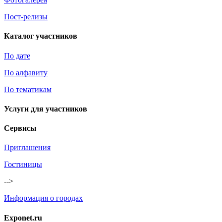
Пост-релизы
Каталог участников
По дате
По алфавиту
По тематикам
Услуги для участников
Сервисы
Приглашения
Гостиницы
-->
Информация о городах
Exponet.ru