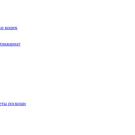
ки кошек
тиквариат
меты роскоши