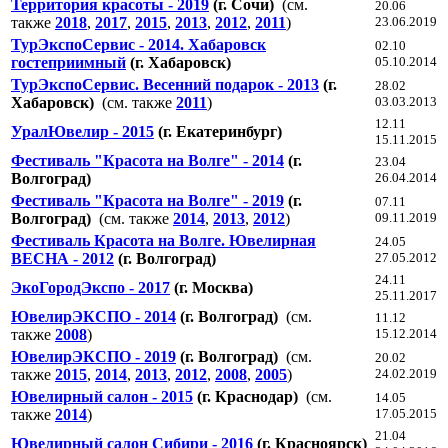
Территория красоты - 2019
(г. Сочи)
(см.
20.06
также
2018
,
2017
,
2015
,
2013
,
2012
,
2011
)
23.06.2019
ТурЭкспоСервис - 2014. Хабаровск
02.10
гостеприимный
(г. Хабаровск)
05.10.2014
ТурЭкспоСервис. Весенний подарок - 2013
(г.
28.02
Хабаровск)
(см. также
2011
)
03.03.2013
12.11
УралЮвелир - 2015
(г. Екатеринбург)
15.11.2015
Фестиваль "Красота на Волге" - 2014
(г.
23.04
Волгоград)
26.04.2014
Фестиваль "Красота на Волге" - 2019
(г.
07.11
Волгоград)
(см. также
2014
,
2013
,
2012
)
09.11.2019
Фестиваль Красота на Волге. Ювелирная
24.05
ВЕСНА - 2012
(г. Волгоград)
27.05.2012
24.11
ЭкоГородЭкспо - 2017
(г. Москва)
25.11.2017
ЮвелирЭКСПО - 2014
(г. Волгоград)
(см.
11.12
также
2008
)
15.12.2014
ЮвелирЭКСПО - 2019
(г. Волгоград)
(см.
20.02
также
2015
,
2014
,
2013
,
2012
,
2008
,
2005
)
24.02.2019
Ювелирный салон - 2015
(г. Краснодар)
(см.
14.05
также
2014
)
17.05.2015
21.04
Ювелирный салон Сибири - 2016
(г. Красноярск)