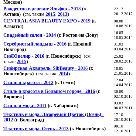
Москва)
Рождество в деревне Эльфов - 2018
(г.
22.12
Астана)
(см. также
2015
,
2013
)
26.12.2017
СENTRAL ASIA BEAUTY EXPO - 2019
(г.
08.08
Алматы)
10.08.2019
16.05
Свадебный салон - 2014
(г. Ростов-на-Дону)
18.05.2014
Серебристый ландыш - 2016
(г. Нижний
31.03
Новгород)
03.04.2016
СибЮвелир - 2016
(г. Новосибирск)
(см.
25.02
также
2015
)
28.02.2016
Сибирская Акварель. SibBeauty - 2016
(г.
18.05
Новосибирск)
(см. также
2014
)
21.05.2016
12.04
Стиль и красота - 2012
(г. Томск)
14.04.2012
Стиль и красота в Большом городе - 2016
(г.
30.09
Воронеж)
02.10.2016
03.03
Стиль и мода - 2011
(г. Хабаровск)
06.03.2011
Текстиль и мода. Лазоревый Цветок (Осень) -
17.10
2012
(г. Волгоград)
20.10.2012
09.10
Текстиль и мода. Осень - 2013
(г. Новосибирск)
12.10.2013