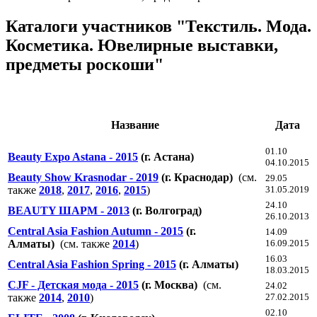
Каталоги участников "Текстиль. Мода.
Косметика. Ювелирные выставки,
предметы роскоши"
Название
Дата
01.10
Beauty Expo Astana - 2015
(г. Астана)
04.10.2015
Beauty Show Krasnodar - 2019
(г. Краснодар)
(см.
29.05
также
2018
,
2017
,
2016
,
2015
)
31.05.2019
24.10
BEAUTY ШАРМ - 2013
(г. Волгоград)
26.10.2013
Central Asia Fashion Autumn - 2015
(г.
14.09
Алматы)
(см. также
2014
)
16.09.2015
16.03
Central Asia Fashion Spring - 2015
(г. Алматы)
18.03.2015
CJF - Детская мода - 2015
(г. Москва)
(см.
24.02
также
2014
,
2010
)
27.02.2015
02.10