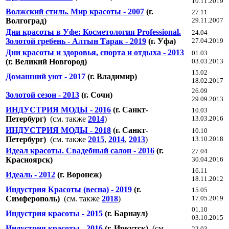
10.11.2019
Волжский стиль. Мир красоты - 2007
(г.
27.11
Волгоград)
29.11.2007
Дни красоты в Уфе: Косметология Professional.
24.04
Золотой гребень - Алтын Тарак - 2019
(г. Уфа)
27.04.2019
Дни красоты и здоровья, спорта и отдыха - 2013
01.03
(г. Великий Новгород)
03.03.2013
15.02
Домашний уют - 2017
(г. Владимир)
18.02.2017
26.09
Золотой сезон - 2013
(г. Сочи)
29.09.2013
ИНДУСТРИЯ МОДЫ - 2016
(г. Санкт-
10.03
Петербург)
(см. также
2014
)
13.03.2016
ИНДУСТРИЯ МОДЫ - 2018
(г. Санкт-
10.10
Петербург)
(см. также
2015
,
2014
,
2013
)
13.10.2018
Идеал красоты. Свадебный салон - 2016
(г.
27.04
Красноярск)
30.04.2016
16.11
Идеаль - 2012
(г. Воронеж)
18.11.2012
Индустрия Красоты (весна) - 2019
(г.
15.05
Симферополь)
(см. также
2018
)
17.05.2019
01.10
Индустрия красоты - 2015
(г. Барнаул)
03.10.2015
Индустрия красоты - 2016
(г. Иркутск)
(см.
22.03