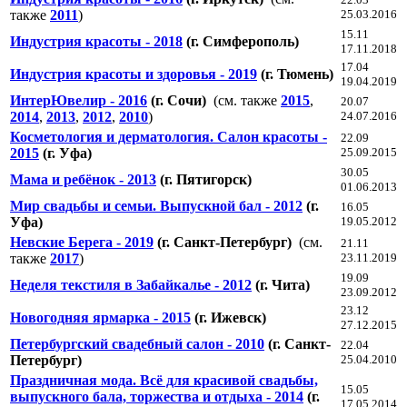
также
2011
)
25.03.2016
15.11
Индустрия красоты - 2018
(г. Симферополь)
17.11.2018
17.04
Индустрия красоты и здоровья - 2019
(г. Тюмень)
19.04.2019
ИнтерЮвелир - 2016
(г. Сочи)
(см. также
2015
,
20.07
2014
,
2013
,
2012
,
2010
)
24.07.2016
Косметология и дерматология. Салон красоты -
22.09
2015
(г. Уфа)
25.09.2015
30.05
Мама и ребёнок - 2013
(г. Пятигорск)
01.06.2013
Мир свадьбы и семьи. Выпускной бал - 2012
(г.
16.05
Уфа)
19.05.2012
Невские Берега - 2019
(г. Санкт-Петербург)
(см.
21.11
также
2017
)
23.11.2019
19.09
Неделя текстиля в Забайкалье - 2012
(г. Чита)
23.09.2012
23.12
Новогодняя ярмарка - 2015
(г. Ижевск)
27.12.2015
Петербургский свадебный салон - 2010
(г. Санкт-
22.04
Петербург)
25.04.2010
Праздничная мода. Всё для красивой свадьбы,
15.05
выпускного бала, торжества и отдыха - 2014
(г.
17.05.2014