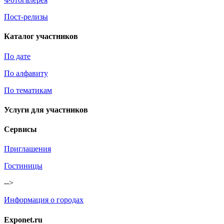
Пост-релизы
Каталог участников
По дате
По алфавиту
По тематикам
Услуги для участников
Сервисы
Приглашения
Гостиницы
-->
Информация о городах
Exponet.ru