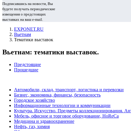
Подписавшись на новости, Вы
будете получать периодические
извещения о предстоящих
выставках на ваш e-mail.
EXPONET.RU
Вьетнам
Тематики выставок
Вьетнам: тематики выставок.
Предстоящие
Прошедшие
Автомобили, склад, транспорт, логистика и перевозки
Бизнес, экономика, финансы, безопасность
Городское хозяйство
Информационные технологии и коммуникации
Культура. Искусство. Предметы коллекционирования. Ан
Мебель, офисное и торговое оборудование, HoReCa
Медицина и здравоохранение
Нефть, газ, химия