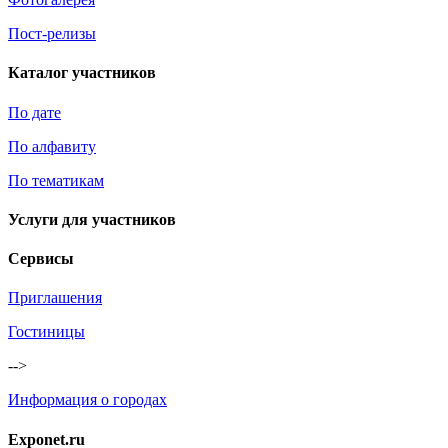
Пост-релизы
Каталог участников
По дате
По алфавиту
По тематикам
Услуги для участников
Сервисы
Приглашения
Гостиницы
-->
Информация о городах
Exponet.ru