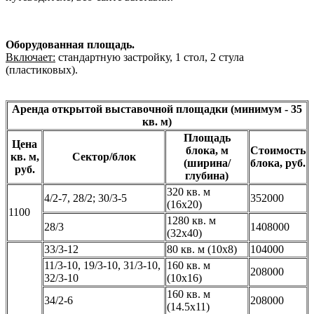
Оборудованная площадь.
Включает:
стандартную застройку, 1 стол, 2 стула
(пластиковых).
Аренда открытой выставочной площадки (минимум - 35
кв. м)
Площадь
Цена
блока, м
Стоимость
кв. м,
Сектор/блок
(ширина/
блока, руб.
руб.
глубина)
320 кв. м
4/2-7, 28/2; 30/3-5
352000
(16х20)
1100
1280 кв. м
28/3
1408000
(32х40)
33/3-12
80 кв. м (10х8)
104000
11/3-10, 19/3-10, 31/3-10,
160 кв. м
208000
32/3-10
(10х16)
160 кв. м
34/2-6
208000
(14.5х11)