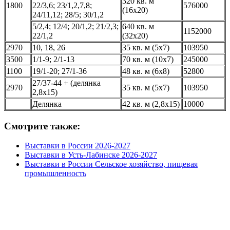
320 кв. м
1800
22/3,6; 23/1,2,7,8;
576000
(16х20)
24/11,12; 28/5; 30/1,2
5/2,4; 12/4; 20/1,2; 21/2,3;
640 кв. м
1152000
22/1,2
(32х20)
2970
10, 18, 26
35 кв. м (5х7)
103950
3500
1/1-9; 2/1-13
70 кв. м (10х7)
245000
1100
19/1-20; 27/1-36
48 кв. м (6x8)
52800
27/37-44 + (делянка
2970
35 кв. м (5x7)
103950
2,8х15)
Делянка
42 кв. м (2,8х15)
10000
Смотрите также:
Выставки в России 2026-2027
Выставки в Усть-Лабинске 2026-2027
Выставки в России Сельское хозяйство, пищевая
промышленность