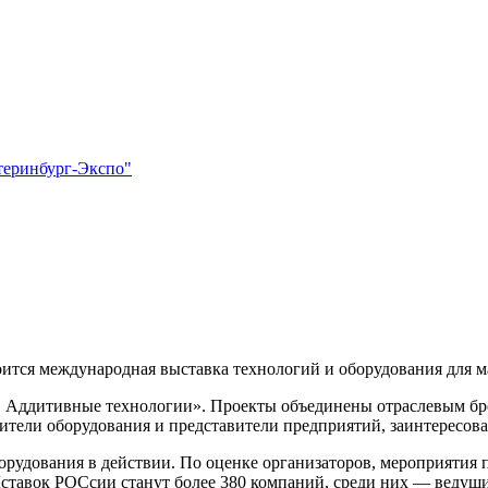
теринбург-Экспо"
оится международная выставка технологий и оборудования для м
ш. Аддитивные технологии». Проекты объединены отраслевым 
дители оборудования и представители предприятий, заинтересо
борудования в действии. По оценке организаторов, мероприятия
вок РОСсии станут более 380 компаний, среди них — ведущие 